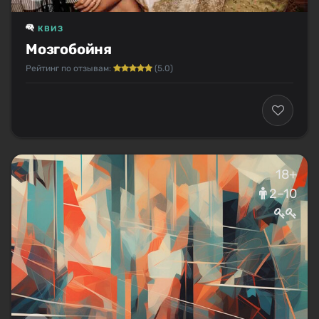
КВИЗ
Мозгобойня
Рейтинг по отзывам:
(5.0)
18+
2–10