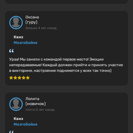
Оксана
(гуру)
больше 4 лет назад
Квиз
Мозгобойня
Ураа! Мы заняли с командой первое место! Эмоции
непередаваемые! Каждый должен прийти и принять участие
в викторине, настроение поднимется у всех так точно)
Лолита
(новичок)
почти 5 лет назад
Квиз
Мозгобойня