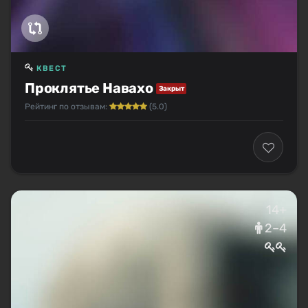
КВЕСТ
Проклятье Навахо
Закрыт
Рейтинг по отзывам:
(5.0)
14+
2–4