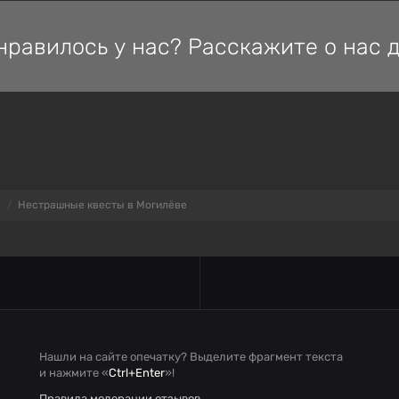
нравилось у нас? Расскажите о нас д
Нестрашные квесты в Могилёве
Нашли на сайте опечатку? Выделите фрагмент текста
и нажмите «
Ctrl+Enter
»!
Правила модерации отзывов