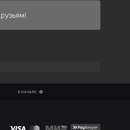
рузьям!
В НАЧАЛО