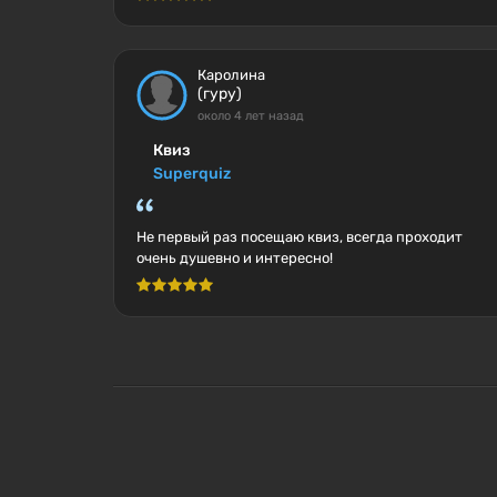
Каролина
(гуру)
около 4 лет назад
Квиз
Superquiz
Не первый раз посещаю квиз, всегда проходит
очень душевно и интересно!