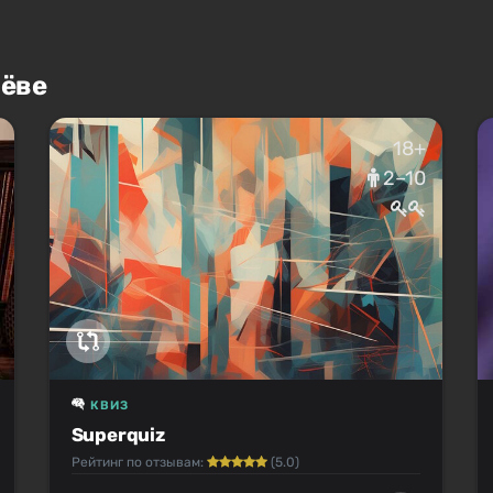
лёве
18+
2–10
КВИЗ
Superquiz
Рейтинг по отзывам:
(5.0)