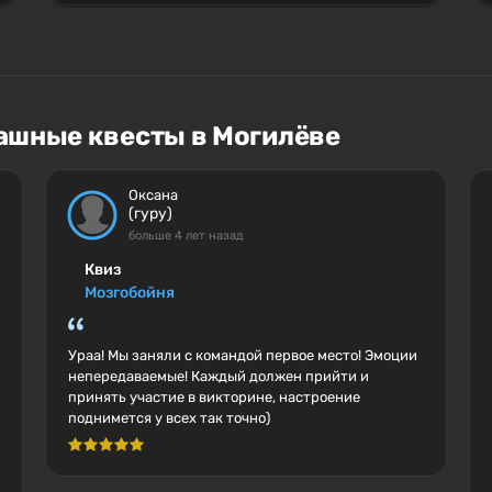
ашные квесты в Могилёве
Оксана
(гуру)
больше 4 лет назад
Квиз
Мозгобойня
Ураа! Мы заняли с командой первое место! Эмоции
непередаваемые! Каждый должен прийти и
принять участие в викторине, настроение
поднимется у всех так точно)